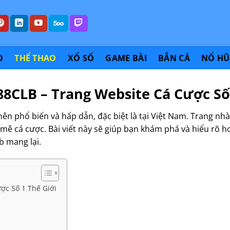
O
THỂ THAO
XỔ SỐ
GAME BÀI
BẮN CÁ
NỔ HŨ
88CLB – Trang Website Cá Cược Số 
ên phổ biến và hấp dẫn, đặc biệt là tại Việt Nam. Trang nhà
 cá cược. Bài viết này sẽ giúp bạn khám phá và hiểu rõ hơ
b mang lại.
ợc Số 1 Thế Giới