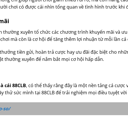
gười chơi có được cái nhìn tổng quan về tình hình trước khi 
mãi
òn thường xuyên tổ chức các chương trình khuyến mãi và ưu 
chơi mà còn là cơ hội để tăng thêm lợi nhuận từ mỗi lần cá
ưởng tiền gửi, hoàn trả cược hay ưu đãi đặc biệt cho nhữn
ật thường xuyên để nắm bắt mọi cơ hội hấp dẫn.
à cái 88CLB
, có thể thấy rằng đây là một nền tảng cá cược
hãy thử sức mình tại 88CLB để trải nghiệm mọi điều tuyệt vời
o-so/