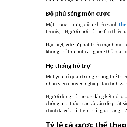
Độ phủ sóng môn cược
Một trong những điều khiến sảnh
thể
tennis,… Người chơi có thể tìm thấy h
Đặc biệt, với sự phát triển mạnh mẽ 
không chỉ thu hút các game thủ mà cò
Hệ thống hỗ trợ
Một yếu tố quan trọng không thể thiế
nhân viên chuyên nghiệp, tận tình và 
Người dùng có thể dễ dàng kết nối qua
chóng mọi thắc mắc và vấn đề phát si
chính là yếu tố then chốt giúp tăng cư
Tỷ lệ cá cược thể tha