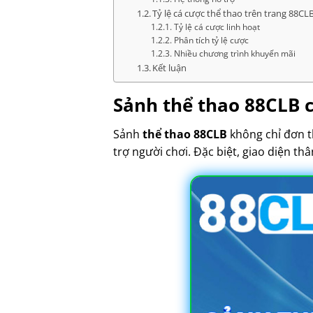
Tỷ lệ cá cược thể thao trên trang 88CL
Tỷ lệ cá cược linh hoạt
Phân tích tỷ lệ cược
Nhiều chương trình khuyến mãi
Kết luận
Sảnh thể thao 88CLB có
Sảnh
thể thao 88CLB
không chỉ đơn t
trợ người chơi. Đặc biệt, giao diện t