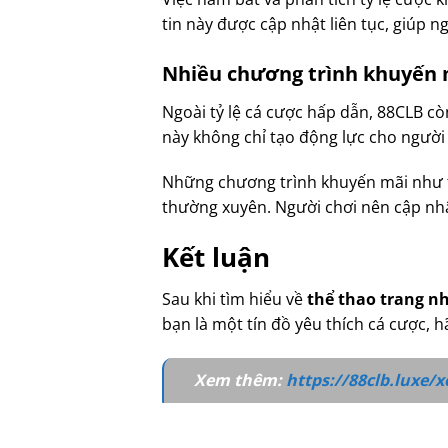
tin này được cập nhật liên tục, giúp n
Nhiều chương trình khuyến 
Ngoài tỷ lệ cá cược hấp dẫn, 88CLB c
này không chỉ tạo động lực cho người 
Những chương trình khuyến mãi như th
thường xuyên. Người chơi nên cập nh
Kết luận
Sau khi tìm hiểu về
thể thao trang nh
bạn là một tín đồ yêu thích cá cược, 
Xem thêm:
https://88clb.luxe/x