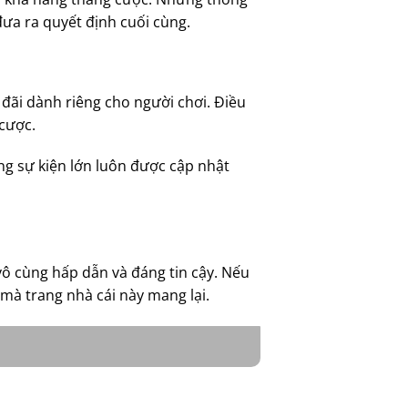
đưa ra quyết định cuối cùng.
đãi dành riêng cho người chơi. Điều
 cược.
g sự kiện lớn luôn được cập nhật
 vô cùng hấp dẫn và đáng tin cậy. Nếu
 mà trang nhà cái này mang lại.