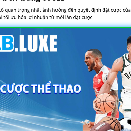
tố quan trọng nhất ảnh hưởng đến quyết định đặt cược của n
i tối ưu hóa lợi nhuận từ mỗi lần đặt cược.