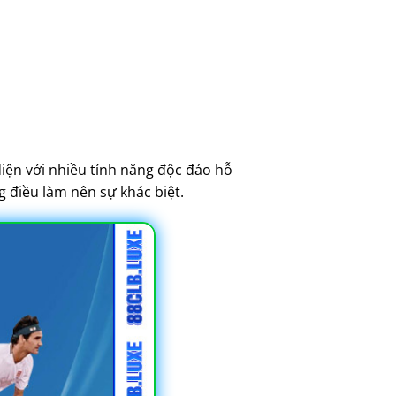
iện với nhiều tính năng độc đáo hỗ
g điều làm nên sự khác biệt.