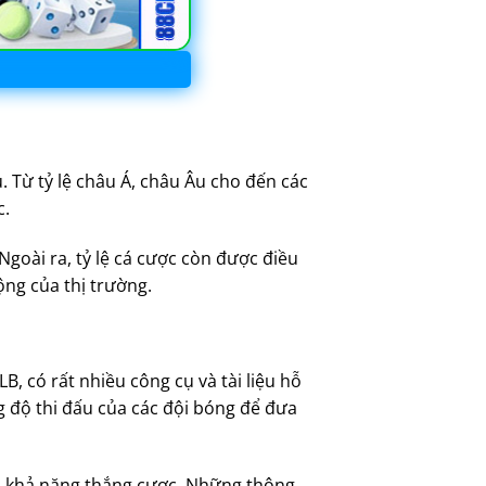
u. Từ tỷ lệ châu Á, châu Âu cho đến các
c.
Ngoài ra, tỷ lệ cá cược còn được điều
ộng của thị trường.
B, có rất nhiều công cụ và tài liệu hỗ
ng độ thi đấu của các đội bóng để đưa
cao khả năng thắng cược. Những thông