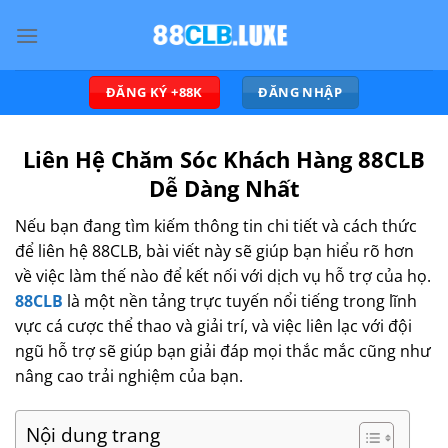
Chuyển
đến
nội
dung
ĐĂNG KÝ +88K
ĐĂNG NHẬP
Liên Hệ Chăm Sóc Khách Hàng 88CLB
Dễ Dàng Nhất
Nếu bạn đang tìm kiếm thông tin chi tiết và cách thức
để
liên hệ 88CLB
, bài viết này sẽ giúp bạn hiểu rõ hơn
về việc làm thế nào để kết nối với dịch vụ hỗ trợ của họ.
88CLB
là một nền tảng trực tuyến nổi tiếng trong lĩnh
vực cá cược thể thao và giải trí, và việc liên lạc với đội
ngũ hỗ trợ sẽ giúp bạn giải đáp mọi thắc mắc cũng như
nâng cao trải nghiệm của bạn.
Nội dung trang