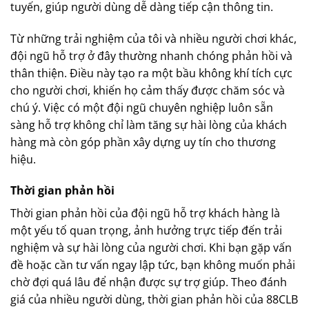
tuyến, giúp người dùng dễ dàng tiếp cận thông tin.
Từ những trải nghiệm của tôi và nhiều người chơi khác,
đội ngũ hỗ trợ ở đây thường nhanh chóng phản hồi và
thân thiện. Điều này tạo ra một bầu không khí tích cực
cho người chơi, khiến họ cảm thấy được chăm sóc và
chú ý. Việc có một đội ngũ chuyên nghiệp luôn sẵn
sàng hỗ trợ không chỉ làm tăng sự hài lòng của khách
hàng mà còn góp phần xây dựng uy tín cho thương
hiệu.
Thời gian phản hồi
Thời gian phản hồi của đội ngũ hỗ trợ khách hàng là
một yếu tố quan trọng, ảnh hưởng trực tiếp đến trải
nghiệm và sự hài lòng của người chơi. Khi bạn gặp vấn
đề hoặc cần tư vấn ngay lập tức, bạn không muốn phải
chờ đợi quá lâu để nhận được sự trợ giúp. Theo đánh
giá của nhiều người dùng, thời gian phản hồi của 88CLB