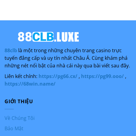
88clb
là một trong những chuyên trang casino trực
tuyến đẳng cấp và uy tín nhất Châu Á. Cùng khám phá
những nét nổi bật của nhà cái này qua bài viết sau đây.
Liên kết chính:
https://pg66.cx/
,
https://pg99.ooo/
,
https://68win.name/
GIỚI THIỆU
Về Chúng Tôi
Bảo Mật