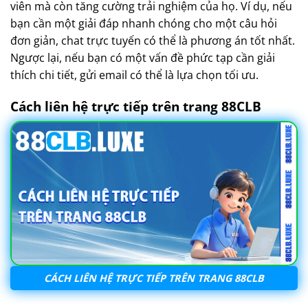
viên mà còn tăng cường trải nghiệm của họ. Ví dụ, nếu
bạn cần một giải đáp nhanh chóng cho một câu hỏi
đơn giản, chat trực tuyến có thể là phương án tốt nhất.
Ngược lại, nếu bạn có một vấn đề phức tạp cần giải
thích chi tiết, gửi email có thể là lựa chọn tối ưu.
Cách liên hệ trực tiếp trên trang 88CLB
CÁCH LIÊN HỆ TRỰC TIẾP TRÊN TRANG 88CLB