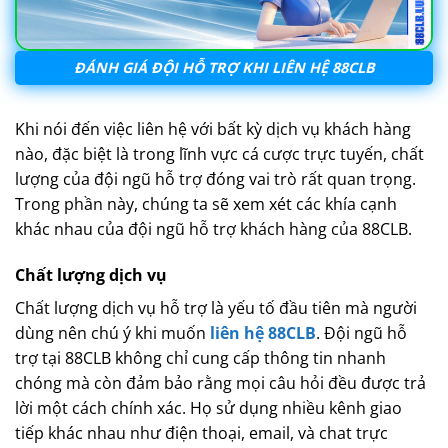
ĐÁNH GIÁ ĐỘI HỖ TRỢ KHI LIÊN HỆ 88CLB
Khi nói đến việc liên hệ với bất kỳ dịch vụ khách hàng
nào, đặc biệt là trong lĩnh vực cá cược trực tuyến, chất
lượng của đội ngũ hỗ trợ đóng vai trò rất quan trọng.
Trong phần này, chúng ta sẽ xem xét các khía cạnh
khác nhau của đội ngũ hỗ trợ khách hàng của 88CLB.
Chất lượng dịch vụ
Chất lượng dịch vụ hỗ trợ là yếu tố đầu tiên mà người
dùng nên chú ý khi muốn
liên hệ 88CLB
. Đội ngũ hỗ
trợ tại 88CLB không chỉ cung cấp thông tin nhanh
chóng mà còn đảm bảo rằng mọi câu hỏi đều được trả
lời một cách chính xác. Họ sử dụng nhiều kênh giao
tiếp khác nhau như điện thoại, email, và chat trực