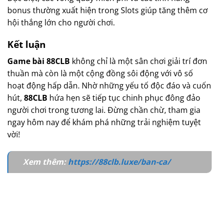
bonus thường xuất hiện trong Slots giúp tăng thêm cơ
hội thắng lớn cho người chơi.
Kết luận
Game bài 88CLB
không chỉ là một sân chơi giải trí đơn
thuần mà còn là một cộng đồng sôi động với vô số
hoạt động hấp dẫn. Nhờ những yếu tố độc đáo và cuốn
hút,
88CLB
hứa hẹn sẽ tiếp tục chinh phục đông đảo
người chơi trong tương lai. Đừng chần chừ, tham gia
ngay hôm nay để khám phá những trải nghiệm tuyệt
vời!
Xem thêm:
https://88clb.luxe/ban-ca/