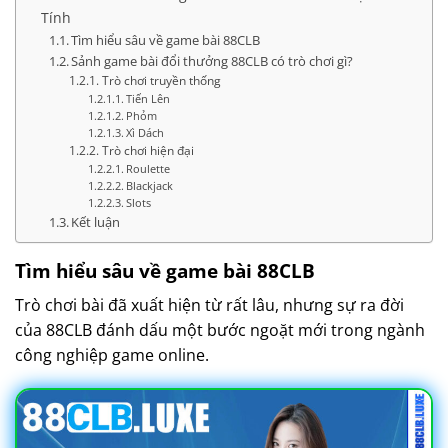
Tính
Tìm hiểu sâu về game bài 88CLB
Sảnh game bài đổi thưởng 88CLB có trò chơi gì?
Trò chơi truyền thống
Tiến Lên
Phỏm
Xì Dách
Trò chơi hiện đại
Roulette
Blackjack
Slots
Kết luận
Tìm hiểu sâu về game bài 88CLB
Trò chơi bài đã xuất hiện từ rất lâu, nhưng sự ra đời
của 88CLB đánh dấu một bước ngoặt mới trong ngành
công nghiệp game online.