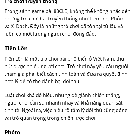
Trò chơi truyền thống
Trong sảnh game bài 88CLB, không thể không nhắc đến
những trò chơi bài truyền thống như Tiến Lên, Phỏm
và Xì Dách. Đây là những trò chơi đã tồn tại từ lâu và
luôn có một lượng người chơi đông đảo.
Tiến Lên
Tiến Lên là một trò chơi bài phổ biến ở Việt Nam, thu
hút được nhiều người chơi. Trò chơi này yêu cầu người
tham gia phải biết cách tính toán và đưa ra quyết định
hợp lý để có thể đánh bại đối thủ.
Luật chơi khá dễ hiểu, nhưng để giành chiến thắng,
người chơi cần sự nhanh nhạy và khả năng quan sát
tinh tế. Ngoài ra, việc hiểu rõ tâm lý đối thủ cũng đóng
vai trò quan trọng trong chiến lược chơi.
Phỏm