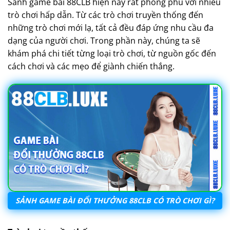
Sảnh game bài 88CLB hiện nay rất phong phú với nhiều
trò chơi hấp dẫn. Từ các trò chơi truyền thống đến
những trò chơi mới lạ, tất cả đều đáp ứng nhu cầu đa
dạng của người chơi. Trong phần này, chúng ta sẽ
khám phá chi tiết từng loại trò chơi, từ nguồn gốc đến
cách chơi và các mẹo để giành chiến thắng.
SẢNH GAME BÀI ĐỔI THƯỞNG 88CLB CÓ TRÒ CHƠI GÌ?